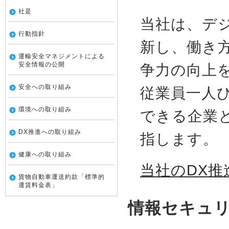
社是
当社は、デ
行動指針
新し、働き
運輸安全マネジメントによる
安全情報の公開
争力の向上
安全への取り組み
従業員一人
環境への取り組み
できる企業
DX推進への取り組み
指します。
健康への取り組み
当社のDX
貨物自動車運送約款「標準的
運賃料金表」
情報セキュ