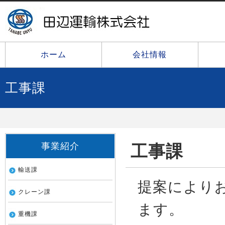
ホーム
会社情報
工事課
事業紹介
工事課
輸送課
提案により
クレーン課
ます。
重機課